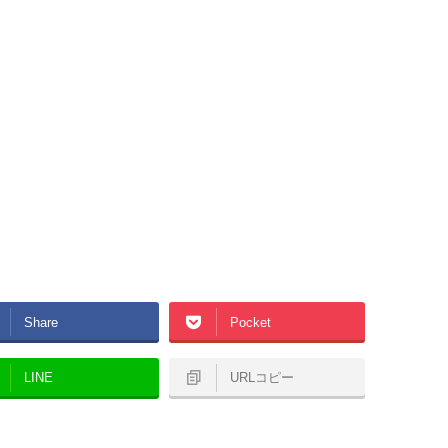
Share
Pocket
LINE
URLコピー