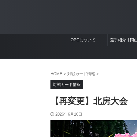
OPGについて
選手紹介【岡
HOME
>
対戦カード情報
>
対戦カード情報
【再変更】北房大会 
2026年6月10日