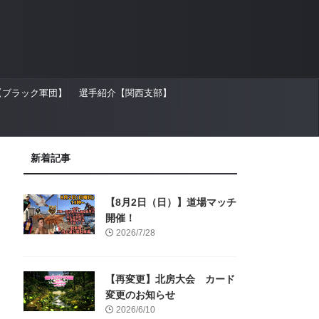
【ブラック軍団】
選手紹介【関西支部】
新着記事
【8月2日（日）】道場マッチ
開催！
2026/7/28
【再変更】北房大会 カード
変更のお知らせ
2026/6/10