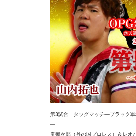
第3試合 タッグマッチ―ブラック
―
嵐弾次郎（丹の国プロレス）＆レオ