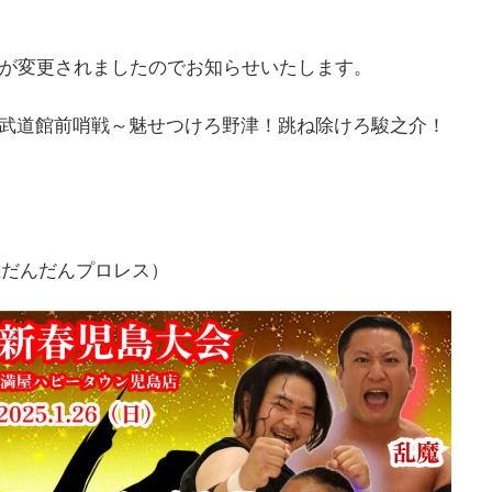
が変更されましたのでお知らせいたします。
―武道館前哨戦～魅せつけろ野津！跳ね除けろ駿之介！
江だんだんプロレス）