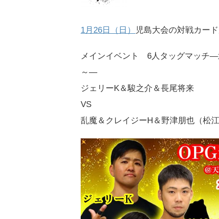
1月26日（日）
児島大会の対戦カード
メインイベント 6人タッグマッチ
～―
ジェリーK＆駿之介＆長尾将来
VS
乱魔＆クレイジーH＆野津朋也（松