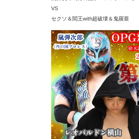
VS
セクソ＆閻王with超破壊＆鬼羅亜