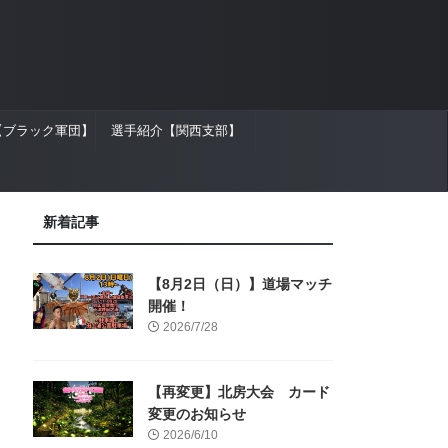
【ブラック軍団】
選手紹介【関西支部】
新着記事
【8月2日（日）】道場マッチ
開催！
2026/7/28
【再変更】北房大会 カード
変更のお知らせ
2026/6/10