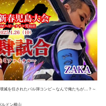
軍壊滅を任されたパル弾コンビ～なんで俺たちが…？～
パルドン横山